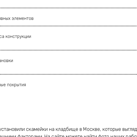
ивных элементов
еса конструкции
ановки
ные покрытия
установили скамейки на кладбище в Москве, которые выглядя
ешними факторами. На сайте можете найти фото наших рабо