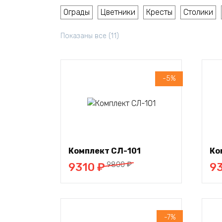
Ограды
Цветники
Кресты
Столики
Показаны все (11)
-5%
В
корзину
Комплект СЛ-101
Ко
Первоначальная
Текущая
Пер
Те
9800
₽
9310
₽
9
цена
цена:
це
цен
составляла
9310 ₽.
сос
931
9800 ₽.
980
-7%