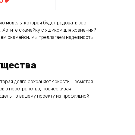
00
₽
вляла
₽.
₽.
ю модель, которая будет радовать вас
т. Хотите скамейку с ящиком для хранения?
аем скамейки, мы предлагаем надежность!
ущества
торая долго сохраняет яркость, несмотря
сь в пространство, подчеркивая
модель по вашему проекту из профильной