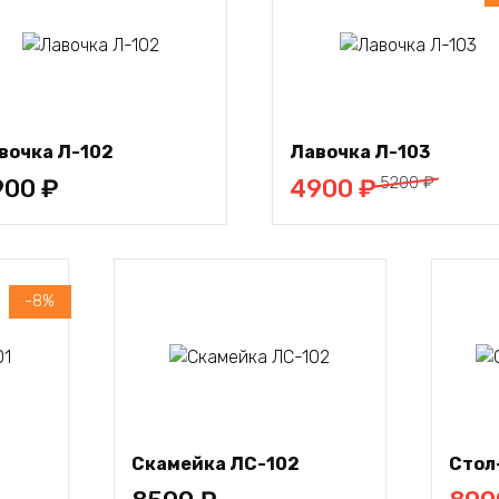
В
В
корзину
корзину
вочка Л-102
Лавочка Л-103
Первоначальная
Текущая
5200
₽
900
₽
4900
₽
цена
цена:
составляла
4900 ₽.
5200 ₽.
-8%
В корзину
Скамейка ЛС-102
Стол
Перво
Текущ