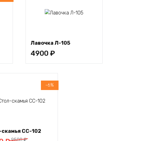
В
корзину
Лавочка Л-105
4900
₽
-6%
В корзину
-cкамья СС-102
начальная
ая
9500
₽