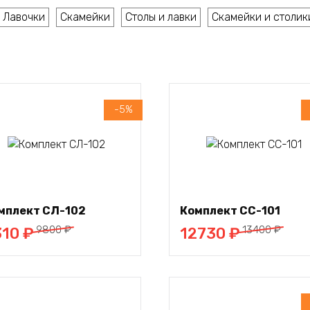
Лавочки
Скамейки
Столы и лавки
Скамейки и столик
-5%
В
В корзину
корзину
мплект СЛ-102
Комплект СС-101
воначальная
кущая
Первоначальная
Текущая
9800
₽
13400
₽
310
₽
12730
₽
на
а:
цена
цена:
тавляла
0 ₽.
составляла
12730 ₽.
0 ₽.
13400 ₽.