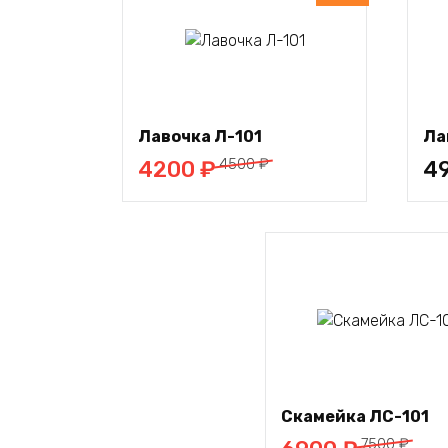
В
корзину
Лавочка Л-101
Ла
Первоначальная
Текущая
4500
₽
4200
₽
4
цена
цена:
составляла
4200 ₽.
4500 ₽.
В корзину
Скамейка ЛС-101
Первоначальная
Текущая
7500
₽