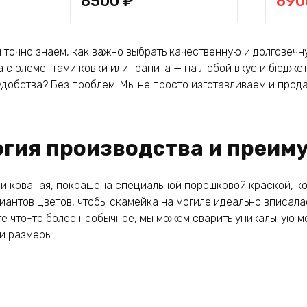
8500
₽
89
цена
цена:
соста
8900 
9500 
точно знаем, как важно выбрать качественную и долговечну
ла с элементами ковки или гранита — на любой вкус и бюдже
удобства? Без проблем. Мы не просто изготавливаем и прод
огия производства и преим
ли кованая, покрашена специальной порошковой краской, ко
риантов цветов, чтобы скамейка на могиле идеально вписала
ите что-то более необычное, мы можем сварить уникальную 
и размеры.