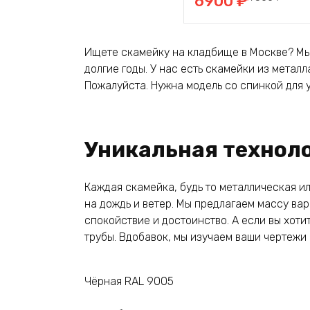
6900
₽
цена
цена:
составляла
6900 ₽.
7500 ₽.
Ищете скамейку на кладбище в Москве? Мы 
долгие годы. У нас есть скамейки из метал
Пожалуйста. Нужна модель со спинкой для 
Уникальная технол
Каждая скамейка, будь то металлическая и
на дождь и ветер. Мы предлагаем массу ва
спокойствие и достоинство. А если вы хот
трубы. Вдобавок, мы изучаем ваши чертежи 
Чёрная RAL 9005