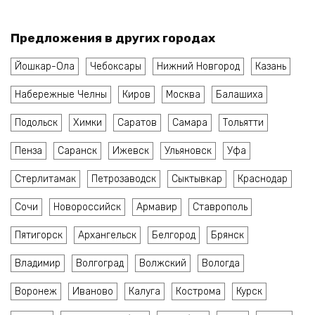
Предложения в других городах
Йошкар-Ола
Чебоксары
Нижний Новгород
Казань
Набережные Челны
Киров
Москва
Балашиха
Подольск
Химки
Саратов
Самара
Тольятти
Пенза
Саранск
Ижевск
Ульяновск
Уфа
Стерлитамак
Петрозаводск
Сыктывкар
Краснодар
Сочи
Новороссийск
Армавир
Ставрополь
Пятигорск
Архангельск
Белгород
Брянск
Владимир
Волгоград
Волжский
Вологда
Воронеж
Иваново
Калуга
Кострома
Курск