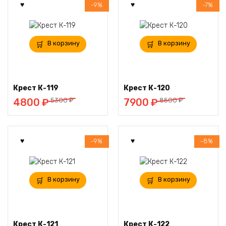
-9%
-7%
В корзину
В корзину
Крест К-119
Крест К-120
Первоначальная
Текущая
Первоначальная
Текущая
5300
₽
8500
₽
4800
₽
7900
₽
цена
цена:
цена
цена:
составляла
4800 ₽.
составляла
7900 ₽.
5300 ₽.
8500 ₽.
-9%
-8%
В корзину
В корзину
Крест К-121
Крест К-122