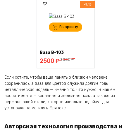
-17%
В корзину
Ваза В-103
Первоначальная
Текущая
3000
₽
2500
₽
цена
цена:
составляла
2500 ₽.
Если хотите, чтобы ваша память о близком человеке
3000 ₽.
сохранилась, а ваза для цветов служила долгие годы,
металлическая модель — именно то, что нужно. В нашем
ассортименте — кованные и железные вазы, а так же из
нержавеющей стали, которые идеально подойдут для
установки на могилу в Брянске.
Авторская технология производства и