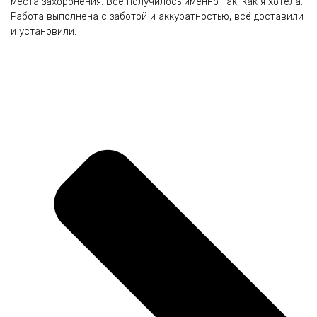
места захоронения. Всё получилось именно так, как я хотела.
и 
Работа выполнена с заботой и аккуратностью, всё доставили
пр
и установили.
и 