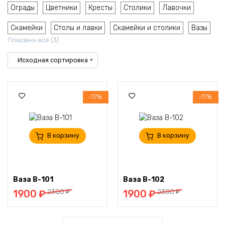
Ограды
Цветники
Кресты
Столики
Лавочки
Скамейки
Столы и лавки
Скамейки и столики
Вазы
Показаны все (3)
-17%
-17%
В корзину
В корзину
Ваза В-101
Ваза В-102
Первоначальная
Текущая
Первоначальная
Текущая
2300
₽
2300
₽
1900
₽
1900
₽
цена
цена:
цена
цена:
составляла
1900 ₽.
составляла
1900 ₽.
2300 ₽.
2300 ₽.