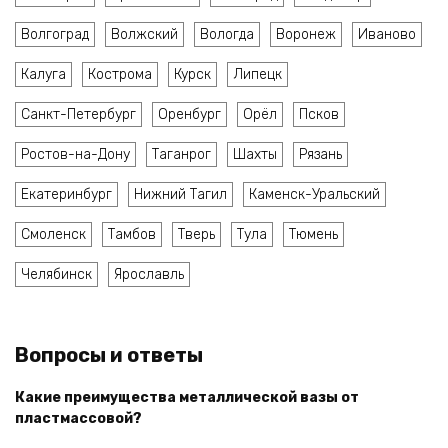
Волгоград
Волжский
Вологда
Воронеж
Иваново
Калуга
Кострома
Курск
Липецк
Санкт-Петербург
Оренбург
Орёл
Псков
Ростов-на-Дону
Таганрог
Шахты
Рязань
Екатеринбург
Нижний Тагил
Каменск-Уральский
Смоленск
Тамбов
Тверь
Тула
Тюмень
Челябинск
Ярославль
Вопросы и ответы
Какие преимущества металлической вазы от
пластмассовой?