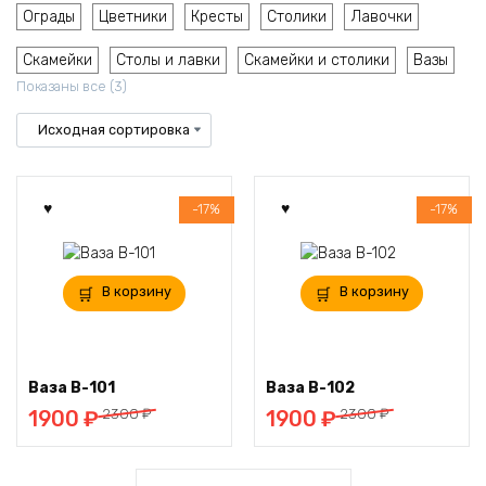
Ограды
Цветники
Кресты
Столики
Лавочки
Скамейки
Столы и лавки
Скамейки и столики
Вазы
Показаны все (3)
-17%
-17%
В корзину
В корзину
Ваза В-101
Ваза В-102
Первоначальная
Текущая
Первоначальная
Текущая
2300
₽
2300
₽
1900
₽
1900
₽
цена
цена:
цена
цена:
составляла
1900 ₽.
составляла
1900 ₽.
2300 ₽.
2300 ₽.