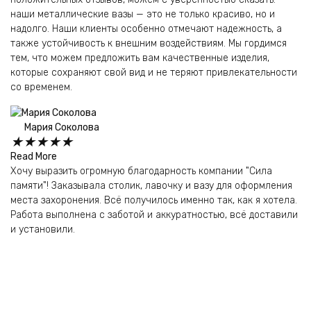
наши металлические вазы — это не только красиво, но и
надолго. Наши клиенты особенно отмечают надежность, а
также устойчивость к внешним воздействиям. Мы гордимся
тем, что можем предложить вам качественные изделия,
которые сохраняют свой вид и не теряют привлекательности
со временем.
Мария Соколова
★
★
★
★
★
Read More
Re
Хочу выразить огромную благодарность компании "Сила
Ну
памяти"! Заказывала столик, лавочку и вазу для оформления
ба
места захоронения. Всё получилось именно так, как я хотела.
и 
Работа выполнена с заботой и аккуратностью, всё доставили
пр
и установили.
и 