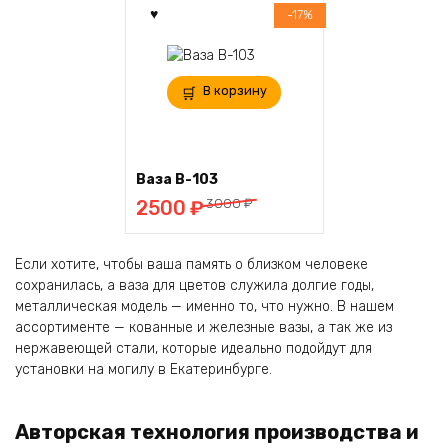
-17%
В корзину
Ваза В-103
Первоначальная
Текущая
3000
₽
2500
₽
цена
цена:
составляла
2500 ₽.
Если хотите, чтобы ваша память о близком человеке
3000 ₽.
сохранилась, а ваза для цветов служила долгие годы,
металлическая модель — именно то, что нужно. В нашем
ассортименте — кованные и железные вазы, а так же из
нержавеющей стали, которые идеально подойдут для
установки на могилу в Екатеринбурге.
Авторская технология производства и