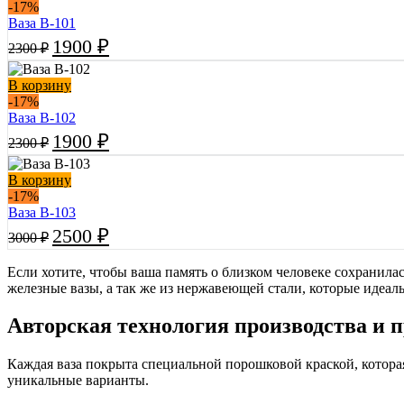
-17%
Ваза В-101
Первоначальная
Текущая
1900
₽
2300
₽
цена
цена:
составляла
1900 ₽.
В корзину
2300 ₽.
-17%
Ваза В-102
Первоначальная
Текущая
1900
₽
2300
₽
цена
цена:
составляла
1900 ₽.
В корзину
2300 ₽.
-17%
Ваза В-103
Первоначальная
Текущая
2500
₽
3000
₽
цена
цена:
составляла
2500 ₽.
Если хотите, чтобы ваша память о близком человеке сохранила
3000 ₽.
железные вазы, а так же из нержавеющей стали, которые идеал
Авторская технология производства и 
Каждая ваза покрыта специальной порошковой краской, котора
уникальные варианты.