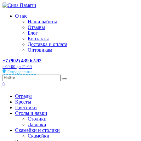
Перейти
к
О нас
содержанию
Наши работы
Отзывы
Блог
Контакты
Доставка и оплата
Оптовикам
+7 (902) 439 62-92
с 09:00 до 21:00
Определение...
Search
for:
0
Ограды
Кресты
Цветники
Столы и лавки
Столики
Лавочки
Скамейки и столики
Скамейки