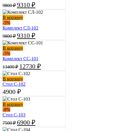
Первоначальная
Текущая
9310
₽
9800
₽
цена
цена:
составляла
9310 ₽.
В корзину
9800 ₽.
-5%
Комплект СЛ-102
Первоначальная
Текущая
9310
₽
9800
₽
цена
цена:
составляла
9310 ₽.
В корзину
9800 ₽.
-5%
Комплект СС-101
Первоначальная
Текущая
12730
₽
13400
₽
цена
цена:
составляла
12730 ₽.
В корзину
13400 ₽.
Стол С-102
4900
₽
В корзину
-8%
Стол С-103
Первоначальная
Текущая
6900
₽
7500
₽
цена
цена:
составляла