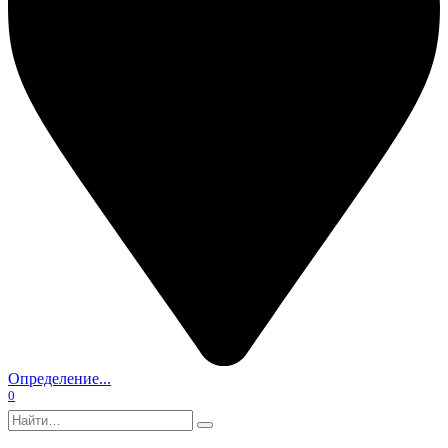
Определение...
0
Search
for: