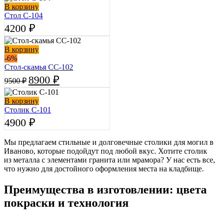
6900 ₽.
В корзину
7500 ₽.
Стол С-104
4200
₽
В корзину
-6%
Стол-cкамья СС-102
Первоначальная
Текущая
8900
₽
9500
₽
цена
цена:
составляла
8900 ₽.
В корзину
9500 ₽.
Столик С-101
4900
₽
Мы предлагаем стильные и долговечные столики для могил в
Иваново, которые подойдут под любой вкус. Хотите столик
из металла с элементами гранита или мрамора? У нас есть все,
что нужно для достойного оформления места на кладбище.
Преимущества в изготовлении: цвета
покраски и технология