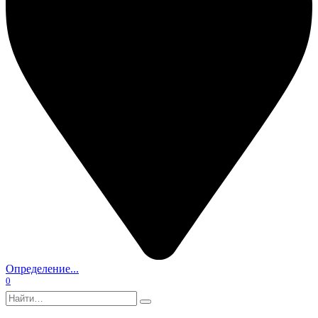
Определение...
0
Search
for: