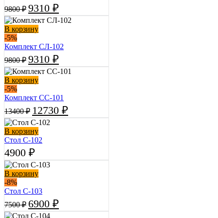
Первоначальная
Текущая
9310
₽
9800
₽
цена
цена:
составляла
9310 ₽.
В корзину
9800 ₽.
-5%
Комплект СЛ-102
Первоначальная
Текущая
9310
₽
9800
₽
цена
цена:
составляла
9310 ₽.
В корзину
9800 ₽.
-5%
Комплект СС-101
Первоначальная
Текущая
12730
₽
13400
₽
цена
цена:
составляла
12730 ₽.
В корзину
13400 ₽.
Стол С-102
4900
₽
В корзину
-8%
Стол С-103
Первоначальная
Текущая
6900
₽
7500
₽
цена
цена:
составляла