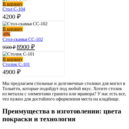
6900 ₽.
В корзину
7500 ₽.
Стол С-104
4200
₽
В корзину
-6%
Стол-cкамья СС-102
Первоначальная
Текущая
8900
₽
9500
₽
цена
цена:
составляла
8900 ₽.
В корзину
9500 ₽.
Столик С-101
4900
₽
Мы предлагаем стильные и долговечные столики для могил в
Тольятти, которые подойдут под любой вкус. Хотите столик
из металла с элементами гранита или мрамора? У нас есть все,
что нужно для достойного оформления места на кладбище.
Преимущества в изготовлении: цвета
покраски и технология