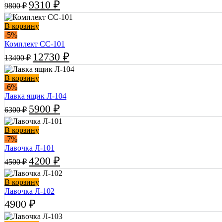
9310
₽
9800
₽
В корзину
-5%
Комплект СС-101
12730
₽
13400
₽
В корзину
-6%
Лавка ящик Л-104
5900
₽
6300
₽
В корзину
-7%
Лавочка Л-101
4200
₽
4500
₽
В корзину
Лавочка Л-102
4900
₽