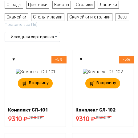
Ограды
Цветники
Кресты
Столики
Лавочки
Скамейки
Столы и лавки
Скамейки и столики
Вазы
Показаны все (16)
-5%
-5%
В корзину
В корзину
Комплект СЛ-101
Комплект СЛ-102
Первоначальная
Текущая
Первоначальная
Текущая
9800
₽
9800
₽
9310
₽
9310
₽
цена
цена:
цена
цена:
составляла
9310 ₽.
составляла
9310 ₽.
9800 ₽.
9800 ₽.