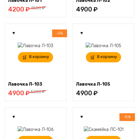
Лавочка Л-101
Лавочка Л-102
Первоначальная
Текущая
4500
₽
4200
₽
4900
₽
цена
цена:
составляла
4200 ₽.
4500 ₽.
-6%
В корзину
В корзину
Лавочка Л-103
Лавочка Л-105
Первоначальная
Текущая
5200
₽
4900
₽
4900
₽
цена
цена:
составляла
4900 ₽.
5200 ₽.
-8%