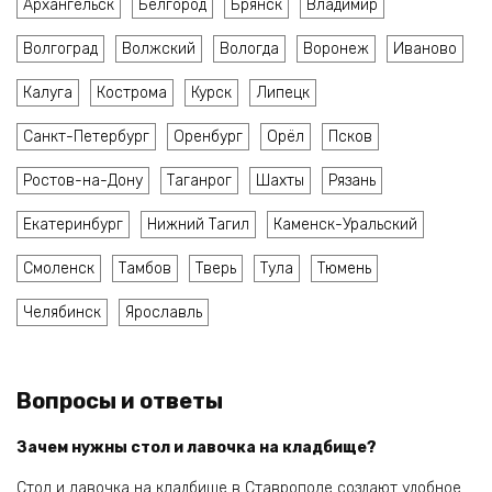
Архангельск
Белгород
Брянск
Владимир
Волгоград
Волжский
Вологда
Воронеж
Иваново
Калуга
Кострома
Курск
Липецк
Санкт-Петербург
Оренбург
Орёл
Псков
Ростов-на-Дону
Таганрог
Шахты
Рязань
Екатеринбург
Нижний Тагил
Каменск-Уральский
Смоленск
Тамбов
Тверь
Тула
Тюмень
Челябинск
Ярославль
Вопросы и ответы
Зачем нужны стол и лавочка на кладбище?
Стол и лавочка на кладбище в Ставрополе создают удобное