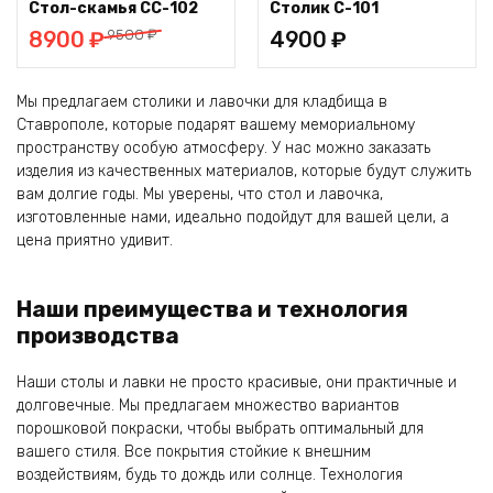
Стол-cкамья СС-102
Столик С-101
Первоначальная
Текущая
9500
₽
8900
₽
4900
₽
цена
цена:
составляла
8900 ₽.
Мы предлагаем столики и лавочки для кладбища в
9500 ₽.
Ставрополе, которые подарят вашему мемориальному
пространству особую атмосферу. У нас можно заказать
изделия из качественных материалов, которые будут служить
вам долгие годы. Мы уверены, что стол и лавочка,
изготовленные нами, идеально подойдут для вашей цели, а
цена приятно удивит.
Наши преимущества и технология
производства
Наши столы и лавки не просто красивые, они практичные и
долговечные. Мы предлагаем множество вариантов
порошковой покраски, чтобы выбрать оптимальный для
вашего стиля. Все покрытия стойкие к внешним
воздействиям, будь то дождь или солнце. Технология