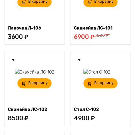
В корзину
В корзину
Лавочка Л-106
Скамейка ЛС-101
Первоначальная
Текущая
7500
₽
3600
₽
6900
₽
цена
цена:
составляла
6900 ₽.
7500 ₽.
В корзину
В корзину
Скамейка ЛС-102
Стол С-102
8500
₽
4900
₽