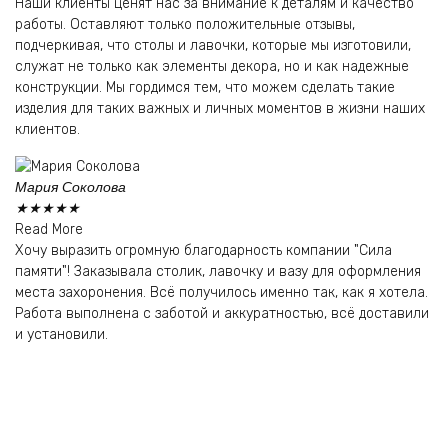
Наши клиенты ценят нас за внимание к деталям и качество
работы. Оставляют только положительные отзывы,
подчеркивая, что столы и лавочки, которые мы изготовили,
служат не только как элементы декора, но и как надежные
конструкции. Мы гордимся тем, что можем сделать такие
изделия для таких важных и личных моментов в жизни наших
клиентов.
Мария Соколова
В
★
★
★
★
★
★
Read More
R
Хочу выразить огромную благодарность компании "Сила
Ну
памяти"! Заказывала столик, лавочку и вазу для оформления
ба
места захоронения. Всё получилось именно так, как я хотела.
и 
Работа выполнена с заботой и аккуратностью, всё доставили
пр
и установили.
и 