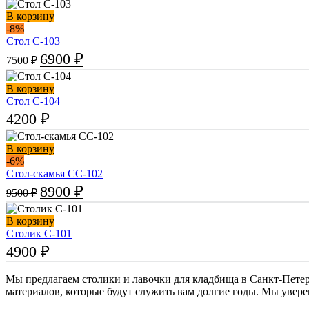
В корзину
-8%
Стол С-103
Первоначальная
Текущая
6900
₽
7500
₽
цена
цена:
составляла
6900 ₽.
В корзину
7500 ₽.
Стол С-104
4200
₽
В корзину
-6%
Стол-cкамья СС-102
Первоначальная
Текущая
8900
₽
9500
₽
цена
цена:
составляла
8900 ₽.
В корзину
9500 ₽.
Столик С-101
4900
₽
Мы предлагаем столики и лавочки для кладбища в Санкт-Петер
материалов, которые будут служить вам долгие годы. Мы уверен