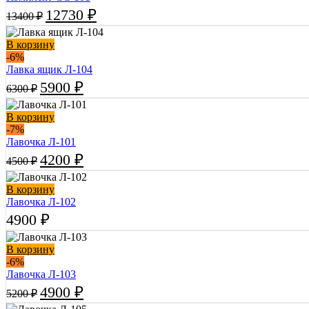
Первоначальная
Текущая
12730
₽
13400
₽
цена
цена:
составляла
12730 ₽.
В корзину
13400 ₽.
-6%
Лавка ящик Л-104
Первоначальная
Текущая
5900
₽
6300
₽
цена
цена:
составляла
5900 ₽.
В корзину
6300 ₽.
-7%
Лавочка Л-101
Первоначальная
Текущая
4200
₽
4500
₽
цена
цена:
составляла
4200 ₽.
В корзину
4500 ₽.
Лавочка Л-102
4900
₽
В корзину
-6%
Лавочка Л-103
Первоначальная
Текущая
4900
₽
5200
₽
цена
цена: