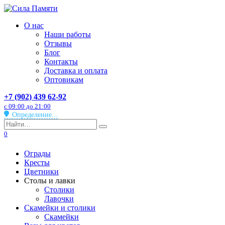
Перейти
к
О нас
содержанию
Наши работы
Отзывы
Блог
Контакты
Доставка и оплата
Оптовикам
+7 (902) 439 62-92
с 09:00 до 21:00
Определение...
Search
for:
0
Ограды
Кресты
Цветники
Столы и лавки
Столики
Лавочки
Скамейки и столики
Скамейки