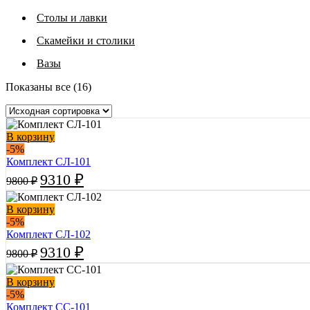
Столы и лавки
Скамейки и столики
Вазы
Показаны все (16)
В корзину
-5%
Комплект СЛ-101
Первоначальная
Текущая
9310
₽
9800
₽
цена
цена:
составляла
9310 ₽.
В корзину
9800 ₽.
-5%
Комплект СЛ-102
Первоначальная
Текущая
9310
₽
9800
₽
цена
цена:
составляла
9310 ₽.
В корзину
9800 ₽.
-5%
Комплект СС-101