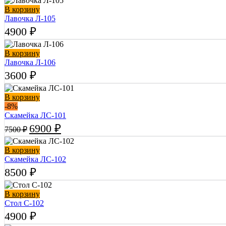
составляла
4900 ₽.
В корзину
5200 ₽.
Лавочка Л-105
4900
₽
В корзину
Лавочка Л-106
3600
₽
В корзину
-8%
Скамейка ЛС-101
Первоначальная
Текущая
6900
₽
7500
₽
цена
цена:
составляла
6900 ₽.
В корзину
7500 ₽.
Скамейка ЛС-102
8500
₽
В корзину
Стол С-102
4900
₽